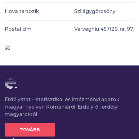
Hova tartozik
Szilágygörcsöny
Postai cím
Verveghiu 457126, nr. 97.
Erdélystat – statisztikai és intézményi adatok
magyar nyelven Romániáról, Erdélyről, erdélyi
magyarokról
TOVÁBB