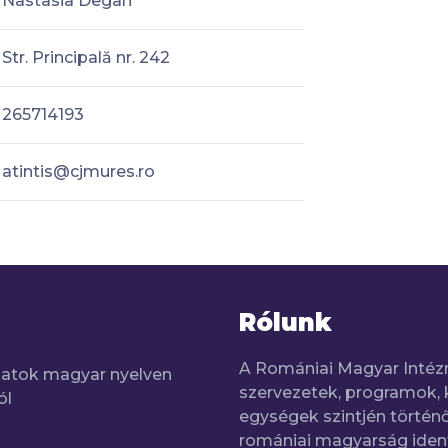
Nastasia Degan
Str. Principală nr. 242
265714193
atintis@cjmures.ro
Rólunk
A Romániai Magyar Intéz
adatok magyar nyelven
szervezetek, programok, 
ól
egységek szintjén történő
romániai magyarság iden