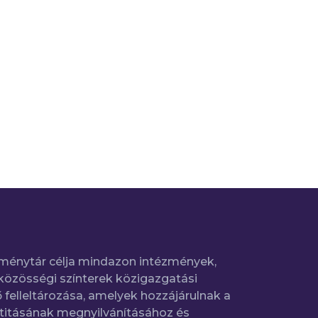
ménytár célja mindazon intézmények,
közösségi színterek közigazgatási
 felleltározása, amelyek hozzájárulnak a
titásának megnyilvánításához és