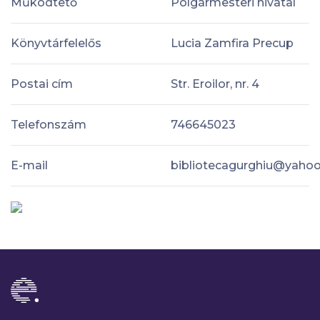
Működtető
Polgármesteri hivatal
Könyvtárfelelős
Lucia Zamfira Precup
Postai cím
Str. Eroilor, nr. 4
Telefonszám
746645023
E-mail
bibliotecagurghiu@yaho