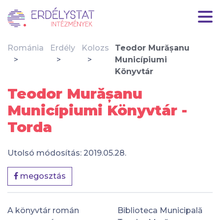
Románia
Erdély
Kolozs
Teodor Murășanu
Municípiumi
Könyvtár
Teodor Murășanu
Municípiumi Könyvtár -
Torda
Utolsó módosítás: 2019.05.28.
megosztás
A könyvtár román
Biblioteca Municipală