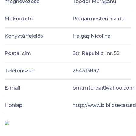
megnevezése
Teodor Murășanu
Működtető
Polgármesteri hivatal
Könyvtárfelelős
Halgaş Nicolina
Postai cím
Str. Republicii nr. 52
Telefonszám
264313837
E-mail
bmtmturda@yahoo.com
Honlap
http://www.bibliotecaturd