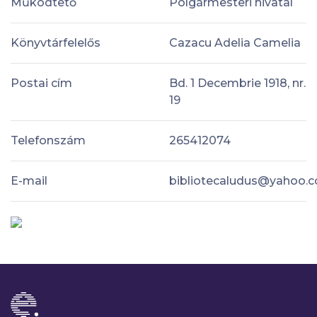
Működtető
Polgármesteri hivatal
Könyvtárfelelős
Cazacu Adelia Camelia
Postai cím
Bd. 1 Decembrie 1918, nr.
19
Telefonszám
265412074
E-mail
bibliotecaludus@yahoo.