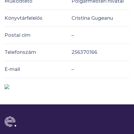
Működtető
Polgármesteri hivatal
Könyvtárfelelős
Cristina Gugeanu
Postai cím
–
Telefonszám
256370166
E-mail
–