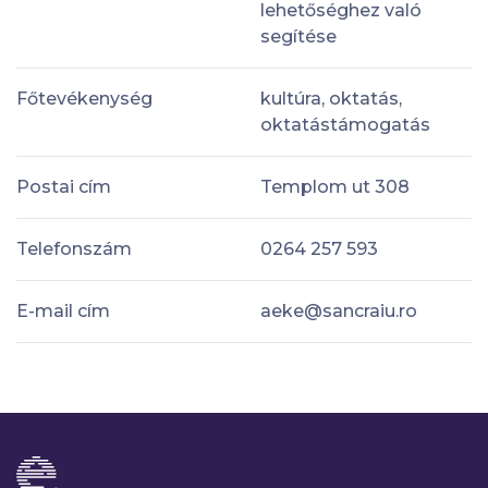
lehetőséghez való
segítése
Főtevékenység
kultúra, oktatás,
oktatástámogatás
Postai cím
Templom ut 308
Telefonszám
0264 257 593
E-mail cím
aeke@sancraiu.ro