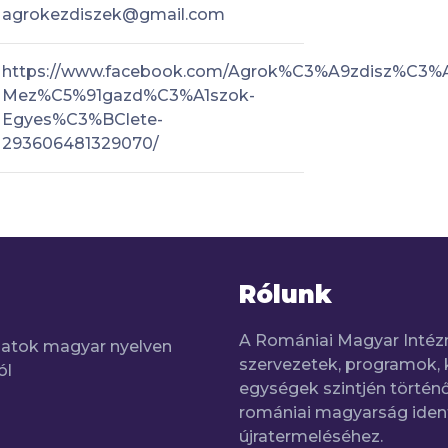
agrokezdiszek@gmail.com
https://www.facebook.com/Agrok%C3%A9zdisz%C3%
Mez%C5%91gazd%C3%A1szok-
Egyes%C3%BClete-
293606481329070/
Rólunk
A Romániai Magyar Intéz
adatok magyar nyelven
szervezetek, programok, 
ól
egységek szintjén történő
romániai magyarság iden
újratermeléséhez.