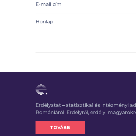
E-mail cím
Honlap
Erdélystat – statisztikai és intézményi 
Romániáról, Erdélyről, erdélyi magyarokr
TOVÁBB