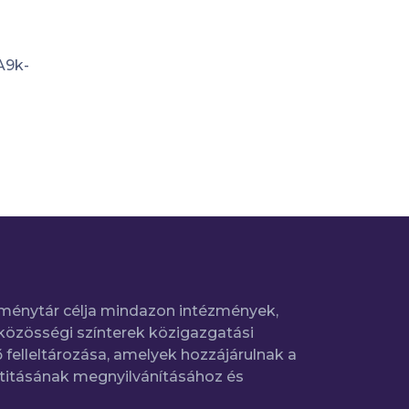
A9k-
ménytár célja mindazon intézmények,
közösségi színterek közigazgatási
 felleltározása, amelyek hozzájárulnak a
titásának megnyilvánításához és