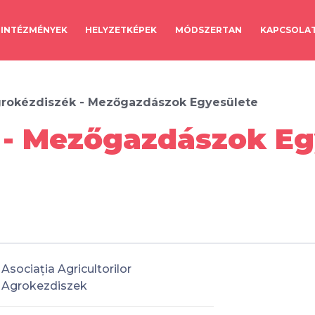
INTÉZMÉNYEK
HELYZETKÉPEK
MÓDSZERTAN
KAPCSOLA
rokézdiszék - Mezőgazdászok Egyesülete
- Mezőgazdászok Egy
Asociația Agricultorilor
Agrokezdiszek