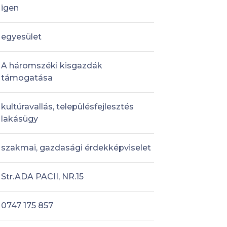
igen
egyesület
A háromszéki kisgazdák
támogatása
kultúravallás, településfejlesztés
lakásügy
szakmai, gazdasági érdekképviselet
Str.ADA PACII, NR.15
0747 175 857