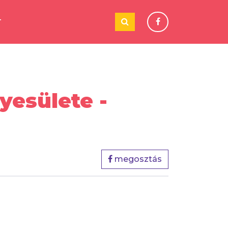
T
esülete -
megosztás