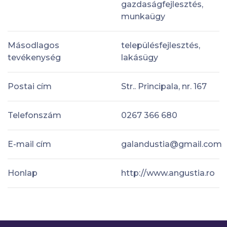
gazdaságfejlesztés,
munkaügy
Másodlagos
településfejlesztés,
tevékenység
lakásügy
Postai cím
Str.. Principala, nr. 167
Telefonszám
0267 366 680
E-mail cím
galandustia@gmail.com
Honlap
http://www.angustia.ro