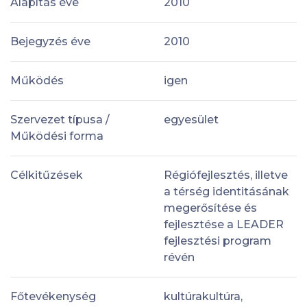
Alapítás éve
2010
Bejegyzés éve
2010
Működés
igen
Szervezet típusa /
egyesület
Működési forma
Célkitűzések
Régiófejlesztés, illetve
a térség identitásának
megerősítése és
fejlesztése a LEADER
fejlesztési program
révén
Főtevékenység
kultúrakultúra,