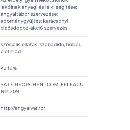
Az erdélyi gyermekotthonok
lakóinak anyagi és lelki segítése;
angyaltábor szervezése;
adománygyűjtés; karácsonyi
cipősdoboz-akció szervezés
szociális ellátás, szabadidő, hobbi,
életmód
kultúra
SAT GHEORGHENI, COM. FELEACU,
NR. 209
http://angyalvar.ro/