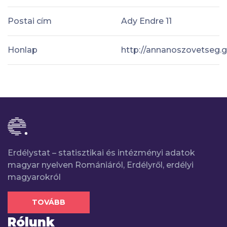
Postai cím
Ady Endre 11
Honlap
http://annanoszovetseg.g
Erdélystat – statisztikai és intézményi adatok
magyar nyelven Romániáról, Erdélyről, erdélyi
magyarokról
TOVÁBB
Rólunk