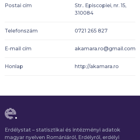
Postai cím
Str.. Episcopiei, nr. 15,
310084
Telefonszám
0721 265 827
E-mail cím
akamara.ro@gmail.com
Honlap
http://akamara.ro
Erdélystat – statisztikai és intézményi adatok
magyar nyelven Romániáról, Erdélyről, erdélyi