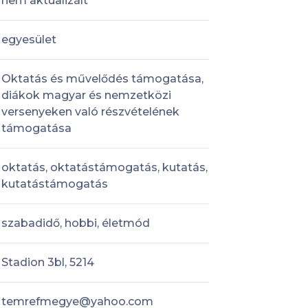
nem aktualizált
egyesület
Oktatás és művelődés támogatása,
diákok magyar és nemzetközi
versenyeken való részvételének
támogatása
oktatás, oktatástámogatás, kutatás,
kutatástámogatás
szabadidő, hobbi, életmód
Stadion 3bl, 5214
temrefmegye@yahoo.com