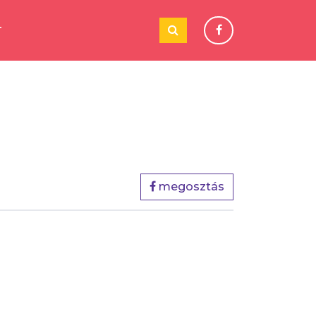
T
megosztás