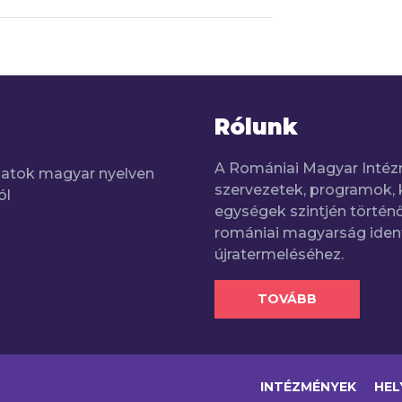
Rólunk
A Romániai Magyar Intéz
adatok magyar nyelven
szervezetek, programok, 
ól
egységek szintjén történő
romániai magyarság iden
újratermeléséhez.
TOVÁBB
INTÉZMÉNYEK
HEL