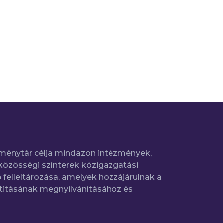
ménytár célja mindazon intézmények,
közösségi színterek közigazgatási
 felleltározása, amelyek hozzájárulnak a
titásának megnyilvánításához és