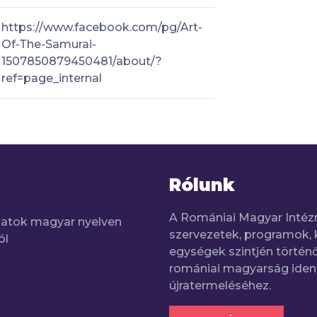
https://www.facebook.com/pg/Art-
Of-The-Samurai-
1507850879450481/about/?
ref=page_internal
Rólunk
A Romániai Magyar Intéz
adatok magyar nyelven
szervezetek, programok, 
ól
egységek szintjén történő
romániai magyarság iden
újratermeléséhez.