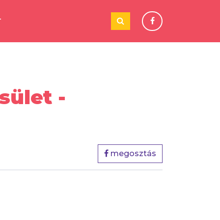
T
sület -
megosztás