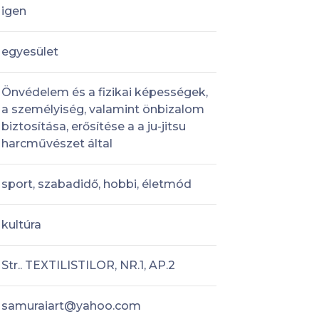
igen
egyesület
Önvédelem és a fizikai képességek,
a személyiség, valamint önbizalom
biztosítása, erősítése a a ju-jitsu
harcművészet által
sport, szabadidő, hobbi, életmód
kultúra
Str.. TEXTILISTILOR, NR.1, AP.2
samuraiart@yahoo.com