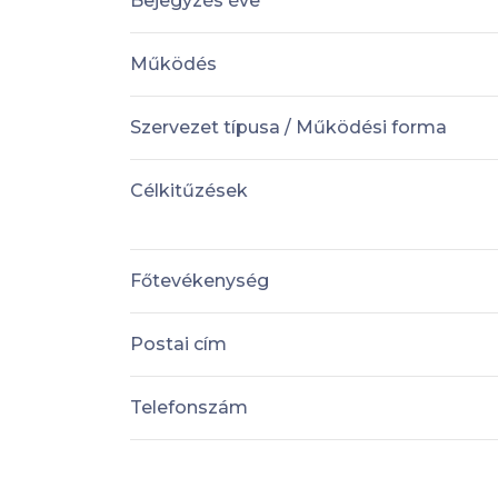
Bejegyzés éve
Működés
Szervezet típusa / Működési forma
Célkitűzések
Főtevékenység
Postai cím
Telefonszám