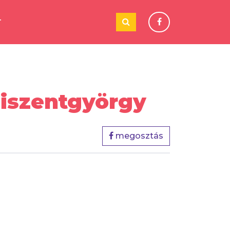
T
siszentgyörgy
megosztás