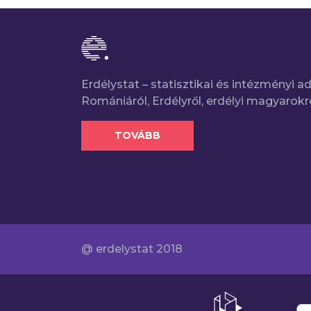
Erdélystat – statisztikai és intézményi 
Romániáról, Erdélyről, erdélyi magyarokr
TOVÁBB
@ erdelystat 2018