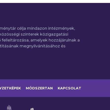
ménytár célja mindazon intézmények,
közösségi színterek közigazgatási
 felleltározása, amelyek hozzájárulnak a
titásának megnyilvánításához és
YZETKÉPEK
MÓDSZERTAN
KAPCSOLAT