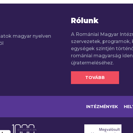
Rólunk
A Romániai Magyar Intéz
adatok magyar nyelven
szervezetek, programok, 
ól
egységek szintjén történő
romániai magyarság iden
újratermeléséhez.
TOVÁBB
INTÉZMÉNYEK
HEL