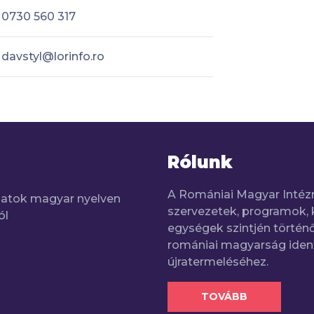
0730 560 317
davstyl@lorinfo.ro
Rólunk
A Romániai Magyar Intéz
adatok magyar nyelven
szervezetek, programok, 
ól
egységek szintjén történő
romániai magyarság iden
újratermeléséhez.
TOVÁBB