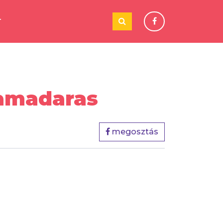
T
kamadaras
megosztás