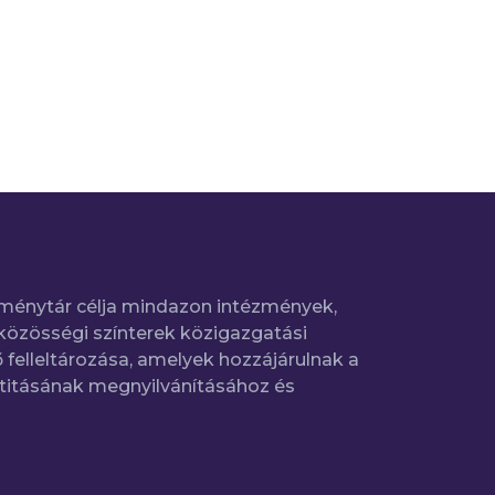
ménytár célja mindazon intézmények,
közösségi színterek közigazgatási
 felleltározása, amelyek hozzájárulnak a
titásának megnyilvánításához és