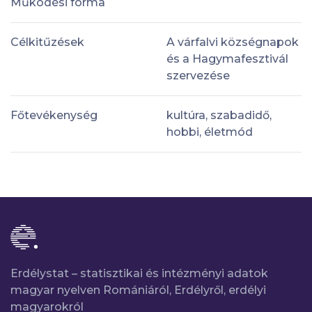
Működési forma
Célkitűzések
A várfalvi községnapok
és a Hagymafesztivál
szervezése
Főtevékenység
kultúra, szabadidő,
hobbi, életmód
Erdélystat – statisztikai és intézményi adatok
magyar nyelven Romániáról, Erdélyről, erdélyi
magyarokról