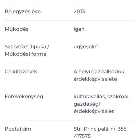
Bejegyzés éve
2013
Működés
igen
Szervezet típusa /
egyesület
Működési forma
Célkitűzések
A helyi gazdálkodók
érdekképviselete
Főtevékenység
kultúravallás, szakmai,
gazdasági
érdekképviselet
Postai cím
Str.. Principală, nr. 355,
417575