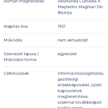
Román megnevezés
Reuniunea Culturală A
Meşterilor Maghiari Din
Bistriţa
Alapítás éve
1921
Működés
nem aktualizált
Szervezet típusa /
egyesület
Működési forma
Célkitűzések
Információszolgáltatás,
gazdasági
érdekképviselet, üzleti
kapcsolatok
megteremtése,
szakmai továbbképző