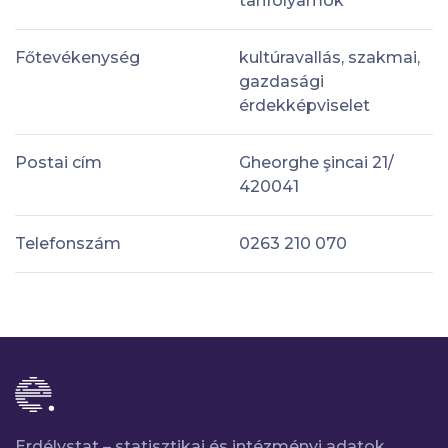
tanfolyamok
Főtevékenység
kultúravallás, szakmai,
gazdasági
érdekképviselet
Postai cím
Gheorghe şincai 21/
420041
Telefonszám
0263 210 070
Erdélystat – statisztikai és intézményi adatok