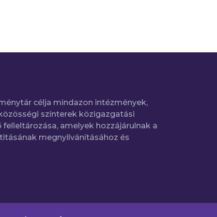
ménytár célja mindazon intézmények,
közösségi színterek közigazgatási
 felleltározása, amelyek hozzájárulnak a
titásának megnyilvánításához és