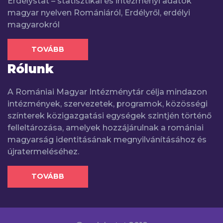
Erdélystat – statisztikai és intézményi adatok
magyar nyelven Romániáról, Erdélyről, erdélyi
magyarokról
TOVÁBB
Rólunk
A Romániai Magyar Intézménytár célja mindazon
intézmények, szervezetek, programok, közösségi
színterek közigazgatási egységek szintjén történő
felleltározása, amelyek hozzájárulnak a romániai
magyarság identitásának megnyilvánításához és
újratermeléséhez.
TOVÁBB