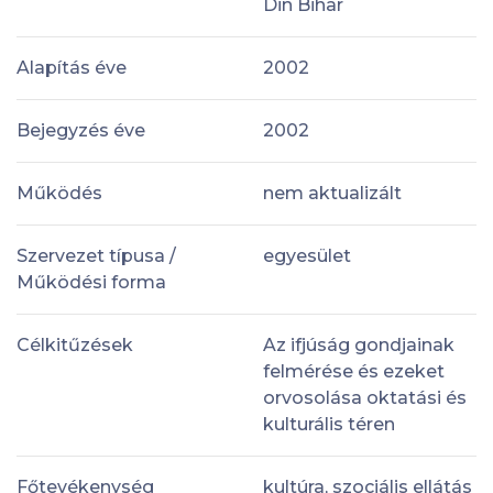
Din Bihar
Alapítás éve
2002
Bejegyzés éve
2002
Működés
nem aktualizált
Szervezet típusa /
egyesület
Működési forma
Célkitűzések
Az ifjúság gondjainak
felmérése és ezeket
orvosolása oktatási és
kulturális téren
Főtevékenység
kultúra, szociális ellátás