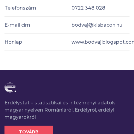
Telefonszám
0722 348 028
E-mail cím
bodvaj@kisbacon.hu
Honlap
www.bodvaj.blogspot.co
Erdélystat – statisztikai és intézményi adatok
magyar nyelven Romániáról, Erdélyről, erdélyi
magyarokról
TOVÁBB