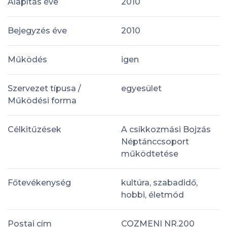
Alapítás éve
2010
Bejegyzés éve
2010
Működés
igen
Szervezet típusa /
egyesület
Működési forma
Célkitűzések
A csíkkozmási Bojzás
Néptánccsoport
működtetése
Főtevékenység
kultúra, szabadidő,
hobbi, életmód
Postai cím
COZMENI NR.200