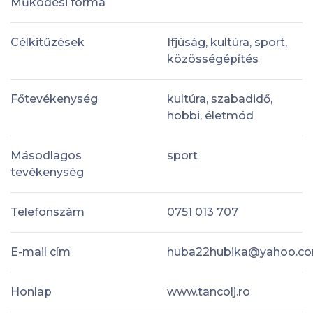
Működési forma
Célkitűzések
Ifjúság, kultúra, sport,
közösségépítés
Főtevékenység
kultúra, szabadidő,
hobbi, életmód
Másodlagos
sport
tevékenység
Telefonszám
0751 013 707
E-mail cím
huba22hubika@yahoo.c
Honlap
www.tancolj.ro