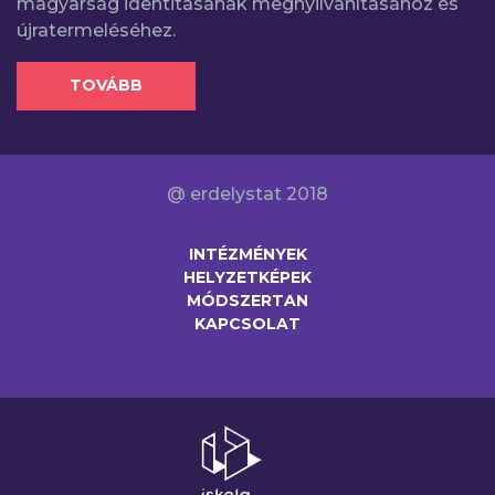
magyarság identitásának megnyilvánításához és
újratermeléséhez.
TOVÁBB
@ erdelystat 2018
INTÉZMÉNYEK
HELYZETKÉPEK
MÓDSZERTAN
KAPCSOLAT