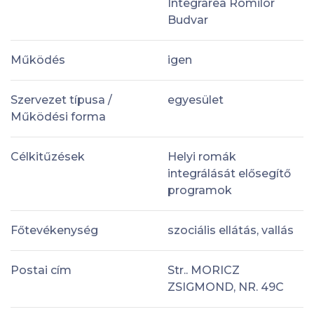
Integrarea Romilor
Budvar
Működés
igen
Szervezet típusa /
egyesület
Működési forma
Célkitűzések
Helyi romák
integrálását elősegítő
programok
Főtevékenység
szociális ellátás, vallás
Postai cím
Str.. MORICZ
ZSIGMOND, NR. 49C