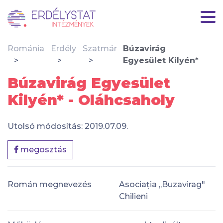
Románia
Erdély
Szatmár
Búzavirág
Egyesület Kilyén*
Búzavirág Egyesület
Kilyén* - Oláhcsaholy
Utolsó módosítás: 2019.07.09.
megosztás
Román megnevezés
Asociația ,,Buzavirag"
Chilieni