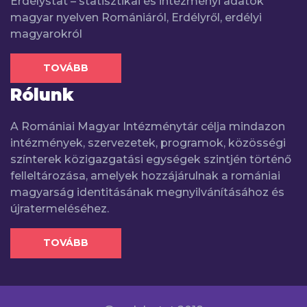
Erdélystat – statisztikai és intézményi adatok
magyar nyelven Romániáról, Erdélyről, erdélyi
magyarokról
TOVÁBB
Rólunk
A Romániai Magyar Intézménytár célja mindazon
intézmények, szervezetek, programok, közösségi
színterek közigazgatási egységek szintjén történő
felleltározása, amelyek hozzájárulnak a romániai
magyarság identitásának megnyilvánításához és
újratermeléséhez.
TOVÁBB