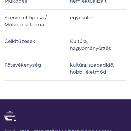
Működés
nem aktualizált
Szervezet típusa /
egyesület
Működési forma
Célkitűzések
Kultúra,
hagyományőrzés
Főtevékenység
kultúra, szabadidő,
hobbi, életmód