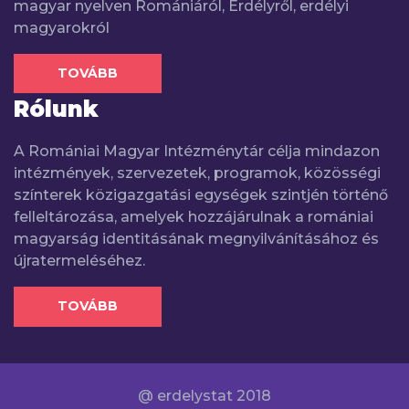
magyar nyelven Romániáról, Erdélyről, erdélyi
magyarokról
TOVÁBB
Rólunk
A Romániai Magyar Intézménytár célja mindazon
intézmények, szervezetek, programok, közösségi
színterek közigazgatási egységek szintjén történő
felleltározása, amelyek hozzájárulnak a romániai
magyarság identitásának megnyilvánításához és
újratermeléséhez.
TOVÁBB
@ erdelystat 2018