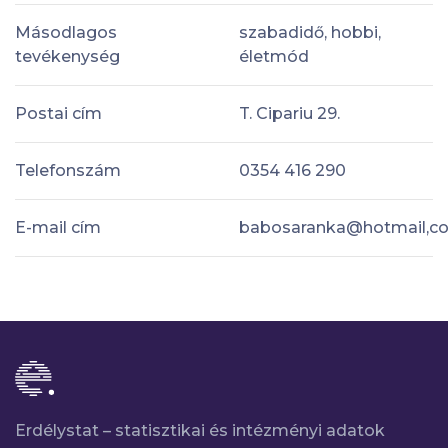
Másodlagos
szabadidő, hobbi,
tevékenység
életmód
Postai cím
T. Cipariu 29.
Telefonszám
0354 416 290
E-mail cím
babosaranka@hotmail,c
Erdélystat – statisztikai és intézményi adatok