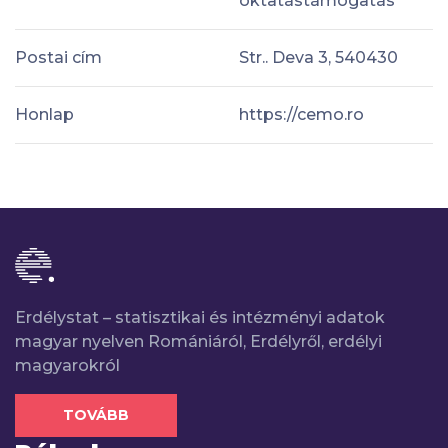
oktatástámogatás
Postai cím
Str.. Deva 3, 540430
Honlap
https://cemo.ro
Erdélystat – statisztikai és intézményi adatok
magyar nyelven Romániáról, Erdélyről, erdélyi
magyarokról
TOVÁBB