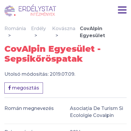
Románia
Erdély
Kovászna
CovAlpin
Egyesület
CovAlpin Egyesület -
Sepsikőröspatak
Utolsó módosítás: 2019.07.09.
megosztás
Román megnevezés
Asociația De Turism Si
Ecololgie Covalpin