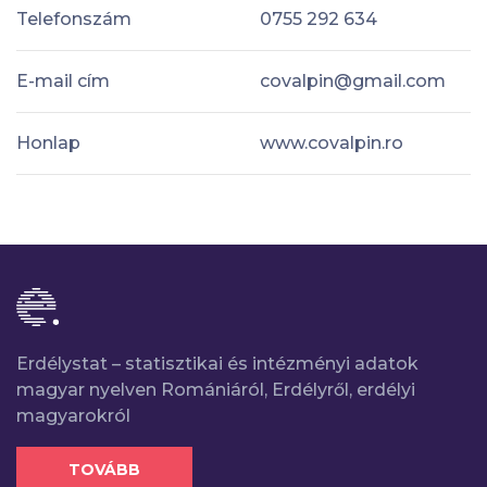
Telefonszám
0755 292 634
E-mail cím
covalpin@gmail.com
Honlap
www.covalpin.ro
Erdélystat – statisztikai és intézményi adatok
magyar nyelven Romániáról, Erdélyről, erdélyi
magyarokról
TOVÁBB