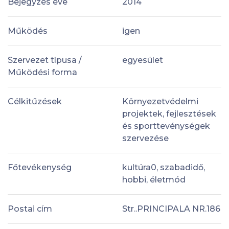
Bejegyzés éve
2014
Működés
igen
Szervezet típusa /
egyesület
Működési forma
Célkitűzések
Környezetvédelmi
projektek, fejlesztések
és sporttevénységek
szervezése
Főtevékenység
kultúra0, szabadidő,
hobbi, életmód
Postai cím
Str..PRINCIPALA NR.186