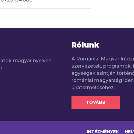
Rólunk
A Romániai Magyar Intéz
adatok magyar nyelven
szervezetek, programok, 
ól
egységek szintjén történő
romániai magyarság iden
újratermeléséhez.
TOVÁBB
INTÉZMÉNYEK
HEL