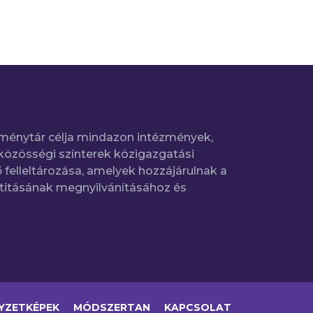
ménytár célja mindazon intézmények,
közösségi színterek közigazgatási
 felleltározása, amelyek hozzájárulnak a
titásának megnyilvánításához és
YZETKÉPEK
MÓDSZERTAN
KAPCSOLAT