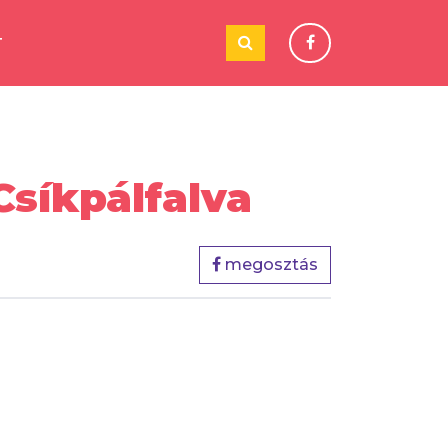
T
Csíkpálfalva
megosztás