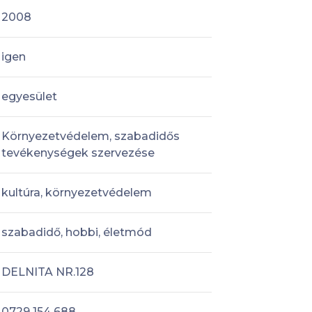
2008
igen
egyesület
Környezetvédelem, szabadidős
tevékenységek szervezése
kultúra, környezetvédelem
szabadidő, hobbi, életmód
DELNITA NR.128
0729 154 688