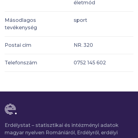
életmód
Másodlagos
sport
tevékenység
Postai cím
NR. 320
Telefonszám
0752 145 602
Erdélystat – statisztikai és intézményi adatok
magyar nyelven Romániáról, Erdélyről, erdélyi