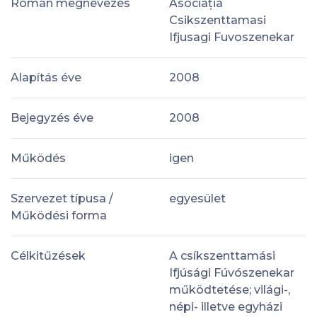
Román megnevezés
Asociația
Csikszenttamasi
Ifjusagi Fuvoszenekar
Alapítás éve
2008
Bejegyzés éve
2008
Működés
igen
Szervezet típusa /
egyesület
Működési forma
Célkitűzések
A csíkszenttamási
Ifjúsági Fúvószenekar
működtetése; világi-,
népi- illetve egyházi