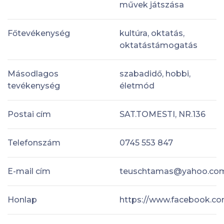
művek játszása
Főtevékenység
kultúra, oktatás,
oktatástámogatás
Másodlagos
szabadidő, hobbi,
tevékenység
életmód
Postai cím
SAT.TOMESTI, NR.136
Telefonszám
0745 553 847
E-mail cím
teuschtamas@yahoo.co
Honlap
https://www.facebook.co