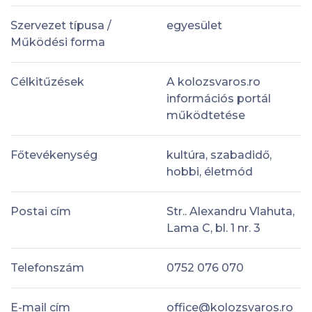
Szervezet típusa /
egyesület
Működési forma
Célkitűzések
A kolozsvaros.ro
információs portál
működtetése
Főtevékenység
kultúra, szabadidő,
hobbi, életmód
Postai cím
Str.. Alexandru Vlahuta,
Lama C, bl. 1 nr. 3
Telefonszám
0752 076 070
E-mail cím
office@kolozsvaros.ro