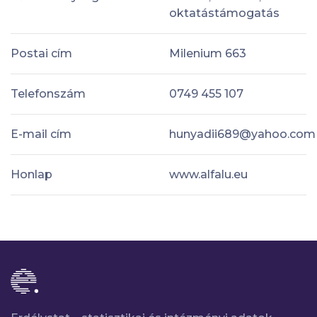
oktatástámogatás
Postai cím
Milenium 663
Telefonszám
0749 455 107
E-mail cím
hunyadii689@yahoo.com
Honlap
www.alfalu.eu