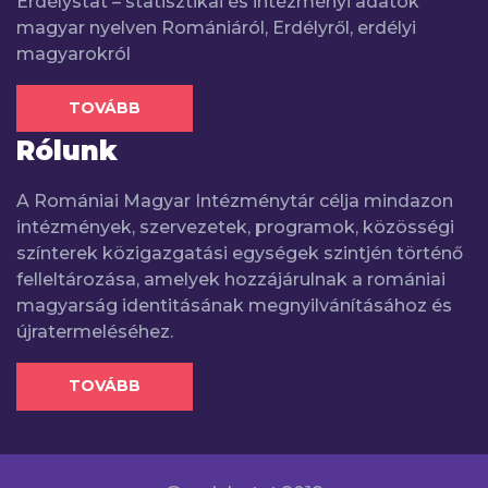
Erdélystat – statisztikai és intézményi adatok
magyar nyelven Romániáról, Erdélyről, erdélyi
magyarokról
TOVÁBB
Rólunk
A Romániai Magyar Intézménytár célja mindazon
intézmények, szervezetek, programok, közösségi
színterek közigazgatási egységek szintjén történő
felleltározása, amelyek hozzájárulnak a romániai
magyarság identitásának megnyilvánításához és
újratermeléséhez.
TOVÁBB