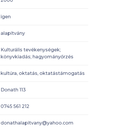
2000
igen
alapítvány
Kulturális tevékenységek;
könyvkiadás; hagyományőrzés
kultúra, oktatás, oktatástámogatás
Donath 113
0745 561 212
donathalapitvany@yahoo.com