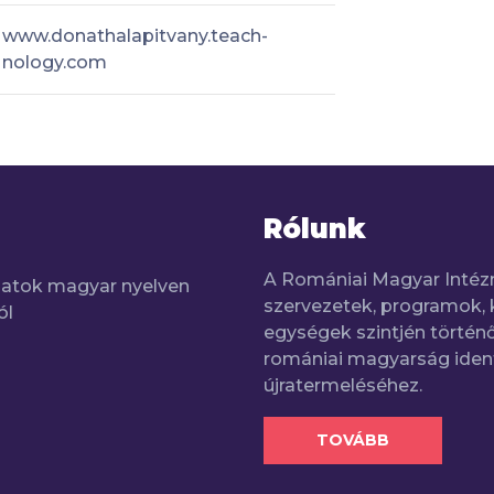
www.donathalapitvany.teach-
nology.com
Rólunk
A Romániai Magyar Intéz
adatok magyar nyelven
szervezetek, programok, 
ól
egységek szintjén történő
romániai magyarság iden
újratermeléséhez.
TOVÁBB