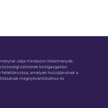
ménytár célja mindazon intézmények,
közösségi színterek közigazgatási
 felleltározása, amelyek hozzájárulnak a
titásának megnyilvánításához és