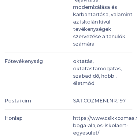
modernizálása és
karbantartása, valamint
az iskolán kívüli
tevékenységek
szervezése a tanulók
számára
Főtevékenység
oktatás,
oktatástámogatás,
szabadidő, hobbi,
életmód
Postai cím
SAT.COZMENI,NR.197
Honlap
https://www.csikkozmas.r
boga-alajos-iskolaert-
egyesulet/