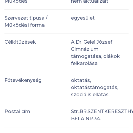
Működés
nem aktualizált
Szervezet típusa /
egyesület
Működési forma
Célkitűzések
A Dr. Gelei József
Gimnázium
támogatása, diákok
felkarolása
Főtevékenység
oktatás,
oktatástámogatás,
szociális ellátás
Postai cím
Str..BR.SZENTKERESZTH
BELA NR.34.