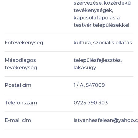
szervezése, közérdekű
tevékenységek,
kapcsolatápolás a
testvér településekkel
Főtevékenység
kultúra, szociális ellátás
Másodlagos
településfejlesztés,
tevékenység
lakásügy
Postai cím
1 / A, 547009
Telefonszám
0723 790 303
E-mail cím
istvanhesfelean@yahoo.