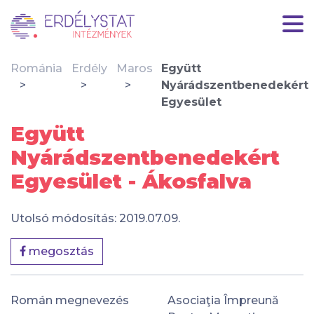
Románia
Erdély
Maros
Együtt
Nyárádszentbenedekért
Egyesület
Együtt
Nyárádszentbenedekért
Egyesület - Ákosfalva
Utolsó módosítás: 2019.07.09.
megosztás
Román megnevezés
Asociaţia Împreună