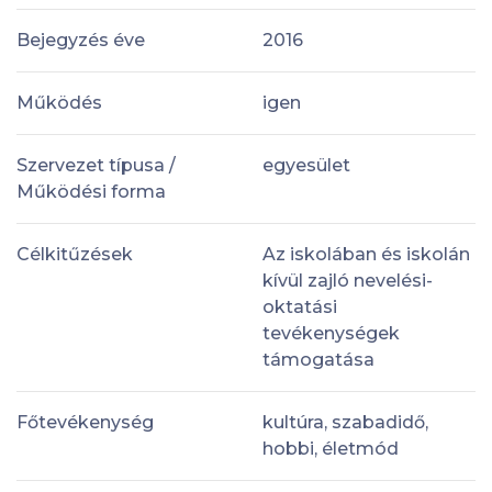
Bejegyzés éve
2016
Működés
igen
Szervezet típusa /
egyesület
Működési forma
Célkitűzések
Az iskolában és iskolán
kívül zajló nevelési-
oktatási
tevékenységek
támogatása
Főtevékenység
kultúra, szabadidő,
hobbi, életmód