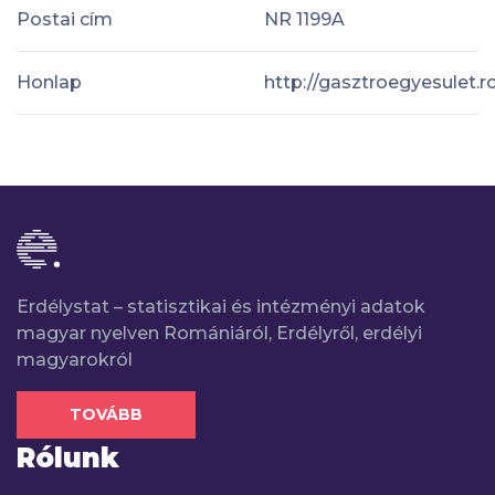
Postai cím
NR 1199A
Honlap
http://gasztroegyesulet.r
Erdélystat – statisztikai és intézményi adatok
magyar nyelven Romániáról, Erdélyről, erdélyi
magyarokról
TOVÁBB
Rólunk