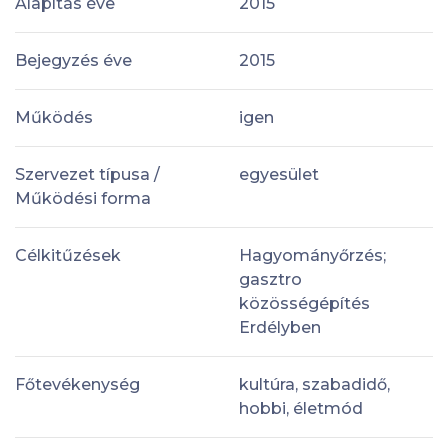
Alapítás éve
2015
Bejegyzés éve
2015
Működés
igen
Szervezet típusa /
egyesület
Működési forma
Célkitűzések
Hagyományőrzés;
gasztro
közösségépítés
Erdélyben
Főtevékenység
kultúra, szabadidő,
hobbi, életmód