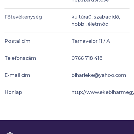
Főtevékenység
kultúra0, szabadidő,
hobbi, életmód
Postai cím
Tarnavelor 11 / A
Telefonszám
0766 718 418
E-mail cím
biharieke@yahoo.com
Honlap
http://www.ekebiharmegy