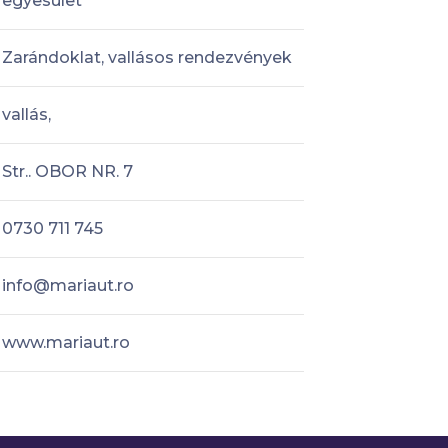
egyesület
Zarándoklat, vallásos rendezvények
vallás,
Str.. OBOR NR. 7
0730 711 745
info@mariaut.ro
www.mariaut.ro