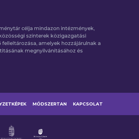
ménytár célja mindazon intézmények,
közösségi színterek közigazgatási
 felleltározása, amelyek hozzájárulnak a
titásának megnyilvánításához és
YZETKÉPEK
MÓDSZERTAN
KAPCSOLAT