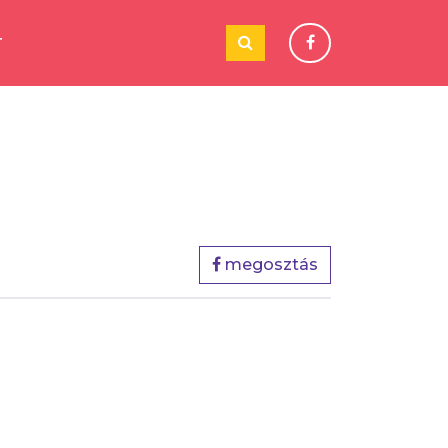
T
megosztás