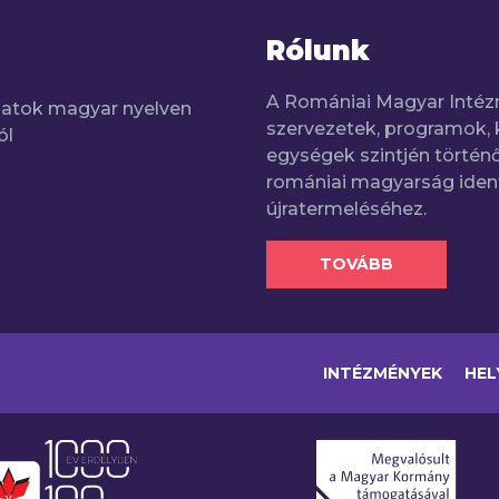
Rólunk
A Romániai Magyar Intéz
adatok magyar nyelven
szervezetek, programok, 
ól
egységek szintjén történő
romániai magyarság iden
újratermeléséhez.
TOVÁBB
INTÉZMÉNYEK
HEL