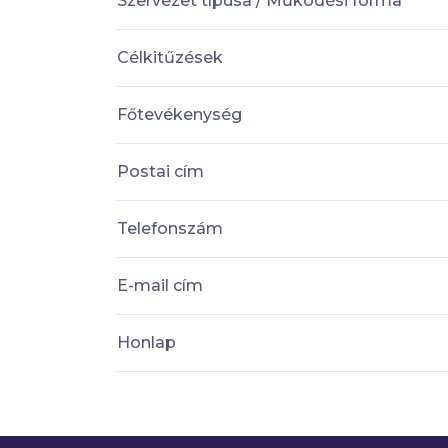
Szervezet típusa / Működési forma
Célkitűzések
Főtevékenység
Postai cím
Telefonszám
E-mail cím
Honlap