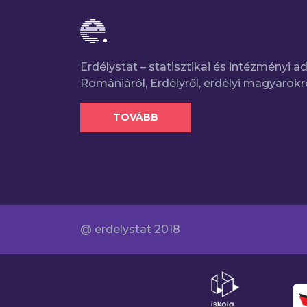
Erdélystat – statisztikai és intézményi 
Romániáról, Erdélyről, erdélyi magyarokr
TOVÁBB
@ erdelystat 2018