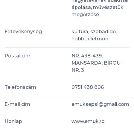
hagyatékának szakmai
ápolása, művészetük
megőrzése
Főtevékenység
kultúra, szabadidő,
hobbi, életmód
Postai cím
NR. 438-439,
MANSARDA, BIROU
NR. 3
Telefonszám
0751 438 806
E-mail cím
emuksepsi@gmail.com
Honlap
www.emuk.ro