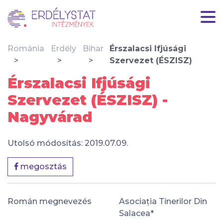
Románia
Erdély
Bihar
Érszalacsi Ifjúsági
Szervezet (ÉSZISZ)
Érszalacsi Ifjúsági
Szervezet (ÉSZISZ) -
Nagyvárad
Utolsó módosítás: 2019.07.09.
megosztás
Román megnevezés
Asociația Tinerilor Din
Salacea*