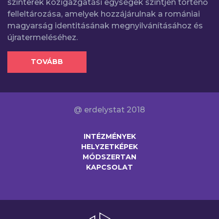
színterek közigazgatási egységek szintjén történő
felleltározása, amelyek hozzájárulnak a romániai
magyarság identitásának megnyilvánításához és
újratermeléséhez.
TOVÁBB
@ erdelystat 2018
INTÉZMÉNYEK
HELYZETKÉPEK
MÓDSZERTAN
KAPCSOLAT