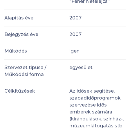
“Fehér Nefelejcs”
Alapítás éve
2007
Bejegyzés éve
2007
Működés
igen
Szervezet típusa /
egyesület
Működési forma
Célkitűzések
Az idősek segítése,
szabadidőprogramok
szervezése idős
emberek számára
(kirándulások, színház-,
múzeumlátogatás stb