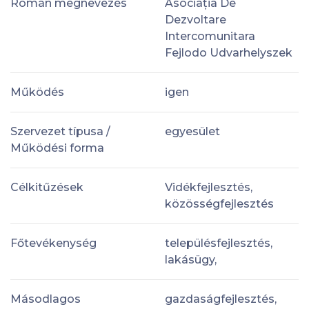
Román megnevezés
Asociația De
Dezvoltare
Intercomunitara
Fejlodo Udvarhelyszek
Működés
igen
Szervezet típusa /
egyesület
Működési forma
Célkitűzések
Vidékfejlesztés,
közösségfejlesztés
Főtevékenység
településfejlesztés,
lakásügy,
Másodlagos
gazdaságfejlesztés,