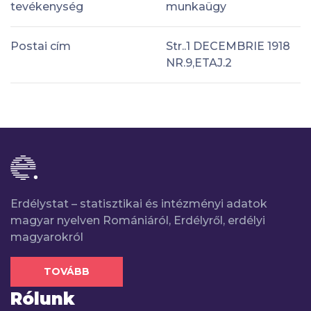
tevékenység
munkaügy
Postai cím
Str..1 DECEMBRIE 1918
NR.9,ETAJ.2
Erdélystat – statisztikai és intézményi adatok
magyar nyelven Romániáról, Erdélyről, erdélyi
magyarokról
TOVÁBB
Rólunk