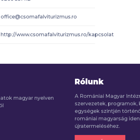
office@csomafalviturizmus.ro
http://www.csomafalviturizmus.ro/kapcsolat
Rólunk
A Romániai Magyar Intéz
adatok magyar nyelven
szervezetek, programok, 
ól
egységek szintjén történő
romániai magyarság iden
újratermeléséhez.