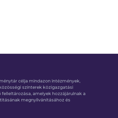
ménytár célja mindazon intézmények,
közösségi színterek közigazgatási
 felleltározása, amelyek hozzájárulnak a
titásának megnyilvánításához és