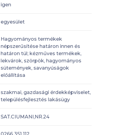
igen
egyesület
Hagyományos termékek
népszerűsítése határon innen és
határon túl; kézműves termékek,
lekvárok, szörpök, hagyományos
sütemények, savanyúságok
előállítása
szakmai, gazdasági érdekképviselet,
településfejlesztés lakásügy
SAT.CIUMANI,NR.24
0266 351 112