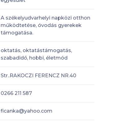
egyesület
A székelyudvarhelyi napközi otthon
működtetése, óvodás gyerekek
támogatása.
oktatás, oktatástámogatás,
szabadidő, hobbi, életmód
Str..RAKOCZI FERENCZ NR.40
0266 211 587
ficanka@yahoo.com