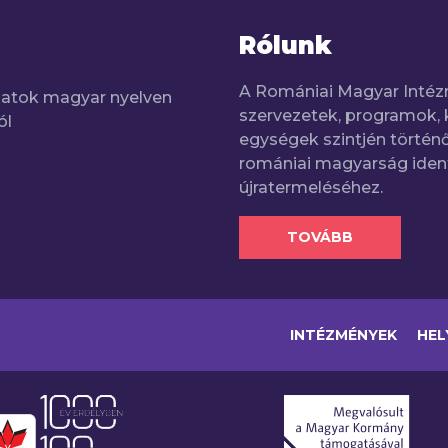
Rólunk
A Romániai Magyar Intéz
adatok magyar nyelven
szervezetek, programok, 
ól
egységek szintjén történő
romániai magyarság iden
újratermeléséhez.
TOVÁBB
INTÉZMÉNYEK
HEL