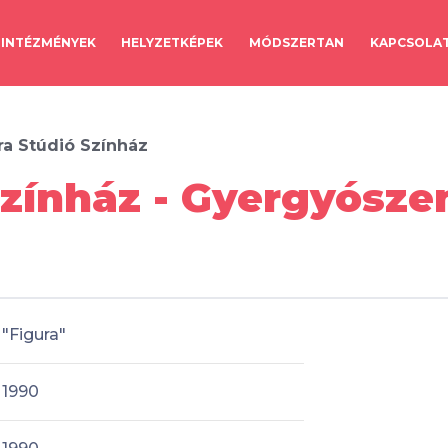
INTÉZMÉNYEK
HELYZETKÉPEK
MÓDSZERTAN
KAPCSOLA
ra Stúdió Színház
Színház - Gyergyósze
"Figura"
1990