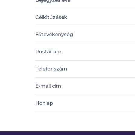
Bejegyzés éve
Célkitűzések
Főtevékenység
Postai cím
Telefonszám
E-mail cím
Honlap