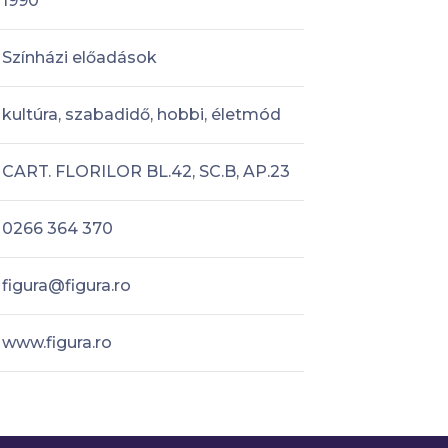
1990
Színházi előadások
kultúra, szabadidő, hobbi, életmód
CART. FLORILOR BL.42, SC.B, AP.23
0266 364 370
figura@figura.ro
www.figura.ro