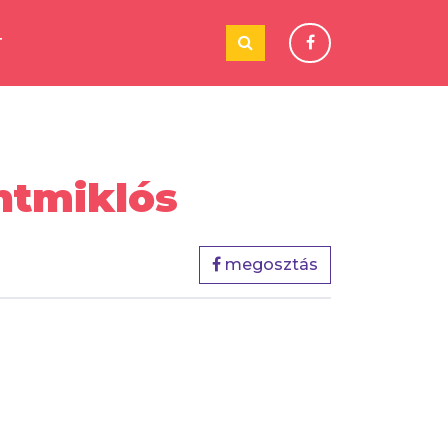
T
ntmiklós
megosztás