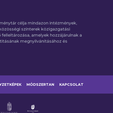
ménytár célja mindazon intézmények,
közösségi színterek közigazgatási
 felleltározása, amelyek hozzájárulnak a
titásának megnyilvánításához és
YZETKÉPEK
MÓDSZERTAN
KAPCSOLAT