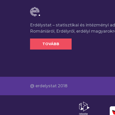
Erdélystat – statisztikai és intézményi 
Romániáról, Erdélyről, erdélyi magyarokr
TOVÁBB
@ erdelystat 2018