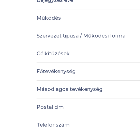
Bejegyzés éve
Működés
Szervezet típusa / Működési forma
Célkitűzések
Főtevékenység
Másodlagos tevékenység
Postai cím
Telefonszám