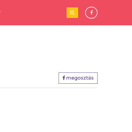
T
megosztás