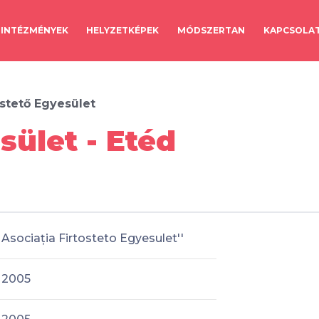
INTÉZMÉNYEK
HELYZETKÉPEK
MÓDSZERTAN
KAPCSOLA
ostető Egyesület
sület - Etéd
Asociația Firtosteto Egyesulet''
2005