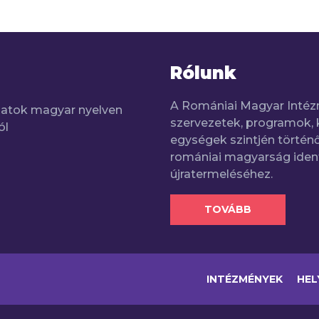
Rólunk
A Romániai Magyar Intéz
adatok magyar nyelven
szervezetek, programok, 
ól
egységek szintjén történő
romániai magyarság iden
újratermeléséhez.
TOVÁBB
INTÉZMÉNYEK
HEL