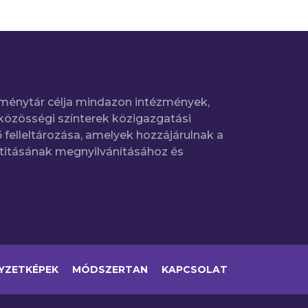
ménytár célja mindazon intézmények,
közösségi színterek közigazgatási
 felleltározása, amelyek hozzájárulnak a
titásának megnyilvánításához és
YZETKÉPEK
MÓDSZERTAN
KAPCSOLAT